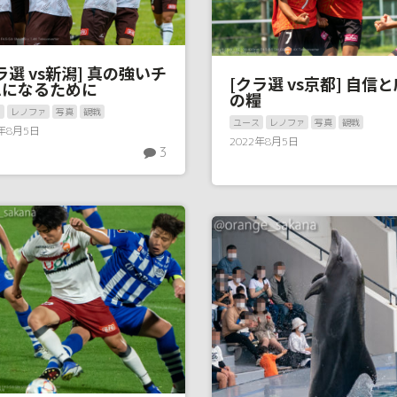
ラ選 vs新潟] 真の強いチ
[クラ選 vs京都] 自信
ムになるために
の糧
ス
レノファ
写真
観戦
ユース
レノファ
写真
観戦
2年8月5日
2022年8月5日
3