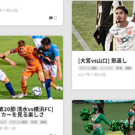
1年11月23日
0
[大宮vs山口] 恩返し
スタンド撮影
レノファ
写真
観戦
2021年11月20日
1第20節 清水vs横浜FC]
ッカーを見る楽しさ
パルス
スタンド撮影
写真
観戦
1年7月11日