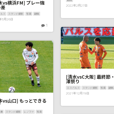
水vs横浜FM] プレー強
2022年2月27日
の差
パルス
スタンド撮影
写真
観戦
2年3月26日
1
[清水vsC大阪] 最終節
澤祭り
エスパルス
スタンド撮影
写真
観戦
2021年12月19日
本vs山口] もっとできる
ず
ル裏
スタンド撮影
レノファ
写真