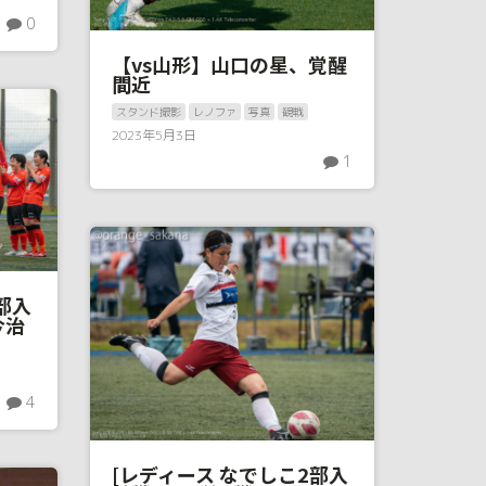
0
【vs山形】山口の星、覚醒
間近
スタンド撮影
レノファ
写真
観戦
2023年5月3日
1
部入
今治
4
[レディース なでしこ2部入