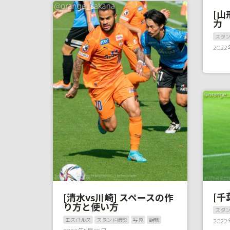
[山
力
スタ
202
[千
[清水vs川崎] スペースの作
り方と使い方
スタ
エスパルス
スタンド撮影
写真
観戦
202