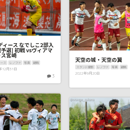
ディース なでしこ2部入
予選] 初戦 vsヴィアマ
ラス宮崎
天空の城・天空の翼
ィース
レノファ
写真
観戦
スタンド撮影
レノファ
写真
観戦
2年12月31日
2022年9月20日
3