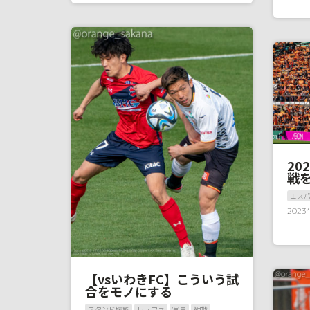
20
戦
エス
202
【vsいわきFC】こういう試
合をモノにする
スタンド撮影
レノファ
写真
観戦