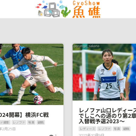
レノファ山口レディース
024開幕】横浜FC戦
でしこへの道のり第2章
入替戦予選2023〜
ンド撮影
レノファ
写真
観戦
4年2月25日
レディース
レノファ
写真
観戦
2023年10月9日