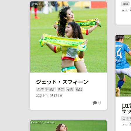
観戦
202
ジェット・スフィーン
スタンド撮影
チア
写真
観戦
2021年10月31日
0
[J
サ
エス
202