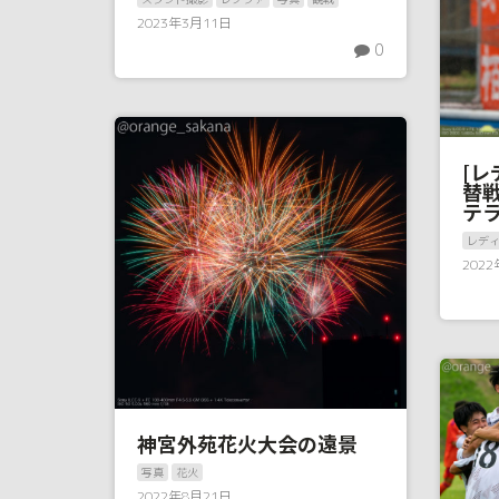
2023年3月11日
0
[レ
替戦
テ
レデ
202
神宮外苑花火大会の遠景
写真
花火
2022年8月21日