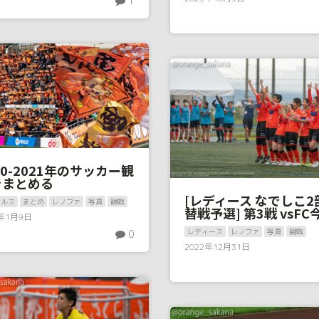
1
20-2021年のサッカー観
をまとめる
[レディース なでしこ2
パルス
まとめ
レノファ
写真
観戦
替戦予選] 第3戦 vsFC
3年1月9日
レディース
レノファ
写真
観戦
0
2022年12月31日