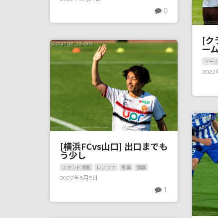
0
[ク
ー
ユー
202
[横浜FCvs山口] 出口までも
う少し
スタンド撮影
レノファ
写真
観戦
2022年6月5日
1