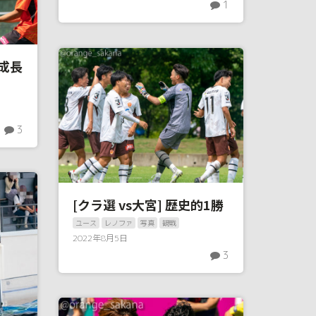
1
と成長
3
[クラ選 vs大宮] 歴史的1勝
ユース
レノファ
写真
観戦
2022年8月5日
3