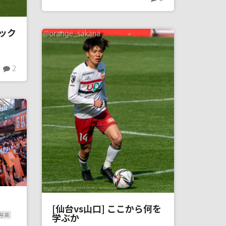
ホック
2
[仙台vs山口] ここから何を
学ぶか
写真