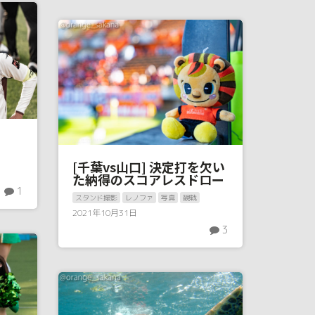
[千葉vs山口] 決定打を欠い
た納得のスコアレスドロー
1
スタンド撮影
レノファ
写真
観戦
2021年10月31日
3