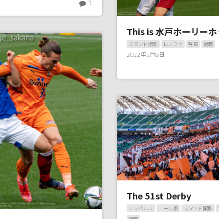
1
This is 水戸ホーリー
スタンド撮影
レノファ
写真
観戦
2022年5月8日
The 51st Derby
エスパルス
ゴール裏
スタンド撮影
観戦