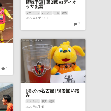
替戦予選] 第2戦 vsディオ
ッサ出雲
レディース
レノファ
写真
観戦
2022年12月31日
3
1
[清水vs名古屋] 役者揃い踏
み
エスパルス
写真
観戦
2022年8月7日