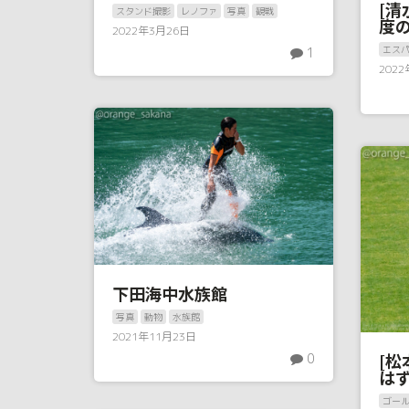
[清
スタンド撮影
レノファ
写真
観戦
度
2022年3月26日
エス
1
202
下田海中水族館
写真
動物
水族館
2021年11月23日
[松
0
は
ゴー