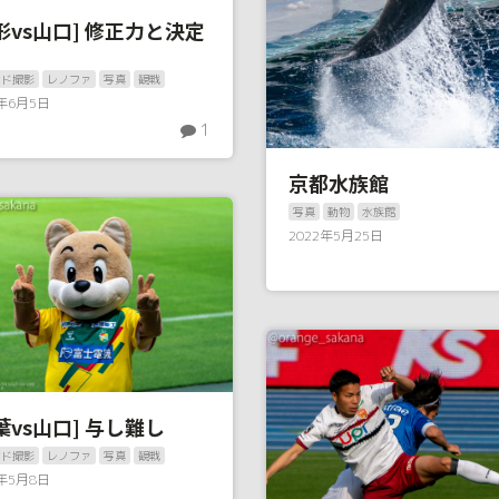
形vs山口] 修正力と決定
ンド撮影
レノファ
写真
観戦
2年6月5日
1
京都水族館
写真
動物
水族館
2022年5月25日
葉vs山口] 与し難し
ンド撮影
レノファ
写真
観戦
2年5月8日