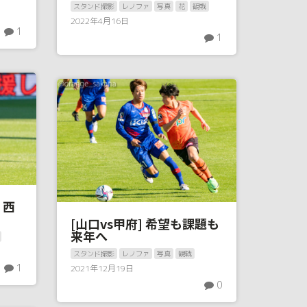
スタンド撮影
レノファ
写真
花
観戦
2022年4月16日
1
1
・西
[山口vs甲府] 希望も課題も
来年へ
スタンド撮影
レノファ
写真
観戦
1
2021年12月19日
0