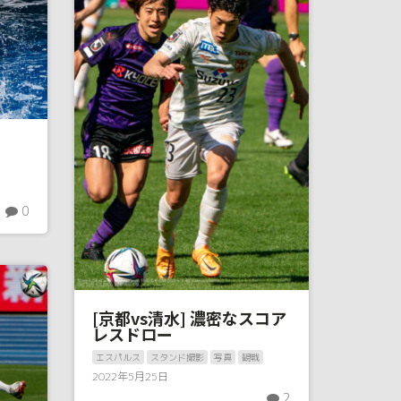
0
[京都vs清水] 濃密なスコア
レスドロー
エスパルス
スタンド撮影
写真
観戦
2022年5月25日
2