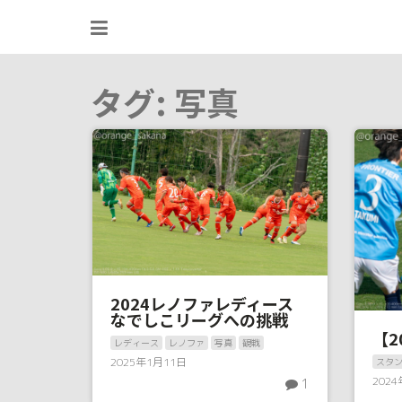
Skip
to
content
タグ:
写真
2024レノファレディース
なでしこリーグへの挑戦
【2
レディース
レノファ
写真
観戦
2025年1月11日
スタ
202
1