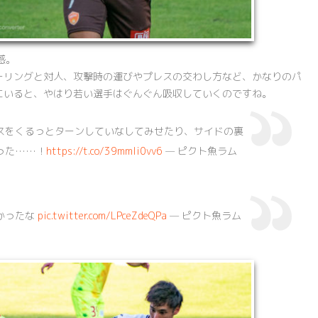
感。
ーリングと対人、攻撃時の運びやプレスの交わし方など、かなりのパ
にいると、やはり若い選手はぐんぐん吸収していくのですね。
スをくるっとターンしていなしてみせたり、サイドの裏
った……！
https://t.co/39mmIi0vv6
— ピクト魚ラム
かったな
pic.twitter.com/LPceZdeQPa
— ピクト魚ラム