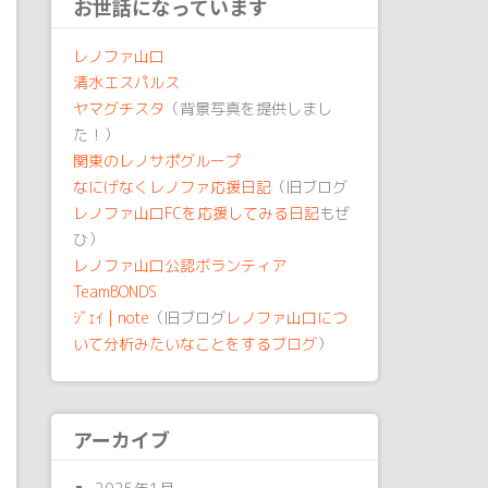
お世話になっています
レノファ山口
清水エスパルス
ヤマグチスタ
（背景写真を提供しまし
た！）
関東のレノサポグループ
なにげなくレノファ応援日記
（旧ブログ
レノファ山口FCを応援してみる日記
もぜ
ひ）
レノファ山口公認ボランティア
TeamBONDS
ｼﾞｪｲ | note
（旧ブログ
レノファ山口につ
いて分析みたいなことをするブログ
）
アーカイブ