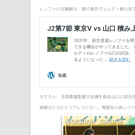
レノファの生観戦も、春の東京ヴェルディ戦以来
もちろん、名塚善寛監督が指揮を執る山口の試合
結果は0-0のスコアレスドロー。雰囲気の良いフ