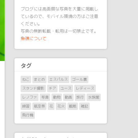
ブログには高画質な写真を大量に掲載し
ているので、モバイル環境の方はご注意
ください。
写真の無断転載・転用は一切禁止です。
魚礁について
タグ
ねこ
まとめ
エスパルス
ゴール裏
スタンド撮影
チア
ユース
レディース
レノファ
写真
動物
動画
旅行
水族館
練習
航空祭
花
花火
観戦
雑記
飛行機