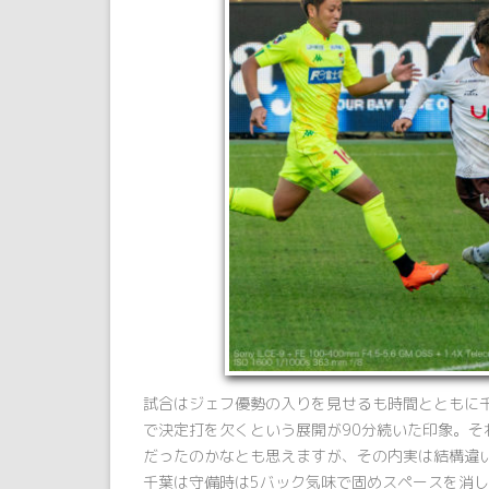
試合はジェフ優勢の入りを見せるも時間とともに
で決定打を欠くという展開が90分続いた印象。そ
だったのかなとも思えますが、その内実は結構違
千葉は守備時は5バック気味で固めスペースを消