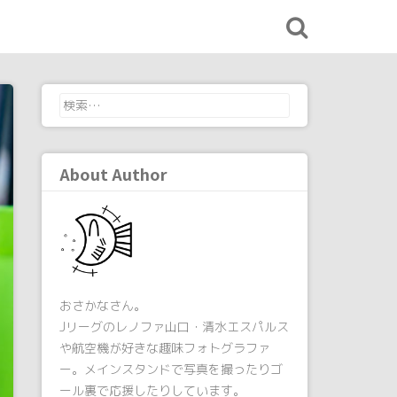
検
索:
About Author
おさかなさん。
Jリーグのレノファ山口・清水エスパルス
や航空機が好きな趣味フォトグラファ
ー。メインスタンドで写真を撮ったりゴ
ール裏で応援したりしています。