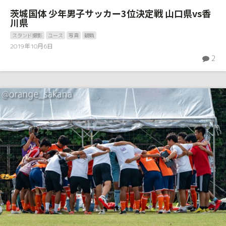
茨城国体 少年男子サッカー3位決定戦 山口県vs香
川県
スタンド撮影
ユース
写真
観戦
2019年10月6日
2