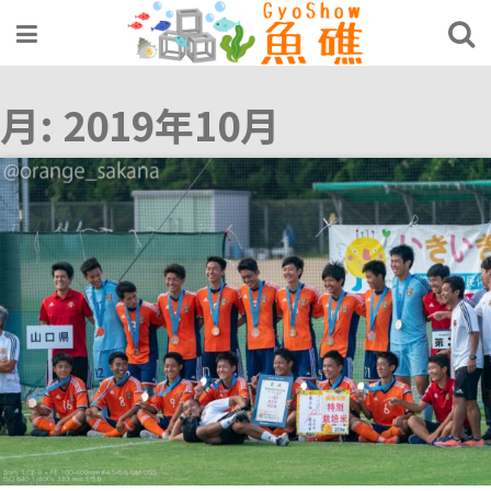
Skip
to
content
月:
2019年10月