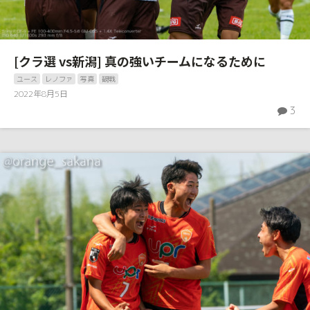
[クラ選 vs新潟] 真の強いチームになるために
ユース
レノファ
写真
観戦
2022年8月5日
3