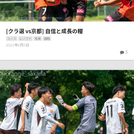
[クラ選 vs京都] 自信と成長の糧
ユース
レノファ
写真
観戦
2022年8月5日
3