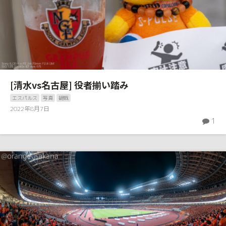
[清水vs名古屋] 役者揃い踏み
エスパルス
写真
観戦
2022年8月7日
1