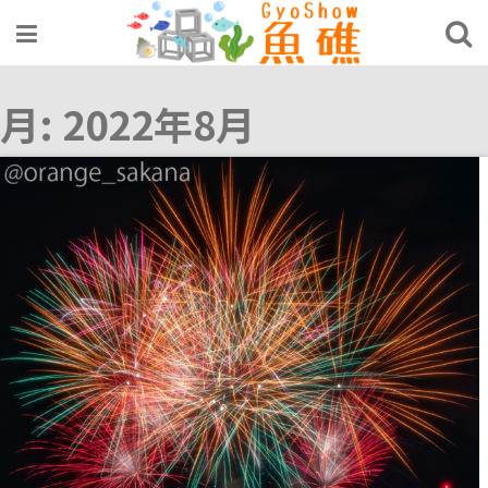
Skip
to
content
月:
2022年8月