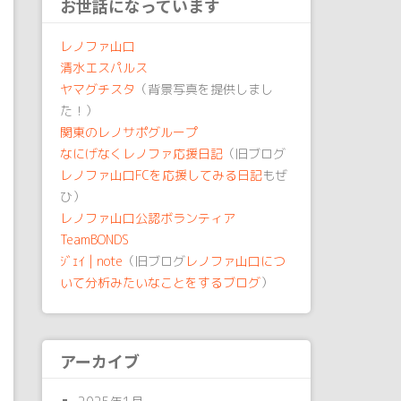
お世話になっています
レノファ山口
清水エスパルス
ヤマグチスタ
（背景写真を提供しまし
た！）
関東のレノサポグループ
なにげなくレノファ応援日記
（旧ブログ
レノファ山口FCを応援してみる日記
もぜ
ひ）
レノファ山口公認ボランティア
TeamBONDS
ｼﾞｪｲ | note
（旧ブログ
レノファ山口につ
いて分析みたいなことをするブログ
）
アーカイブ