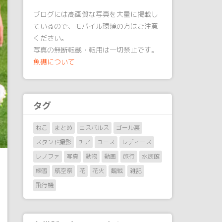
ブログには高画質な写真を大量に掲載し
ているので、モバイル環境の方はご注意
ください。
写真の無断転載・転用は一切禁止です。
魚礁について
タグ
ねこ
まとめ
エスパルス
ゴール裏
スタンド撮影
チア
ユース
レディース
レノファ
写真
動物
動画
旅行
水族館
練習
航空祭
花
花火
観戦
雑記
飛行機