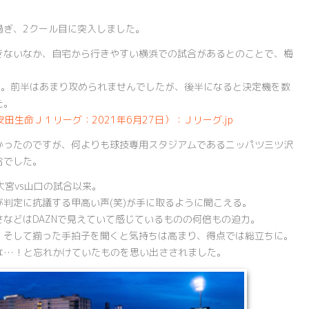
を過ぎ、2クール目に突入しました。
きないなか、自宅から行きやすい横浜での試合があるとのことで、梅
1。前半はあまり攻められませんでしたが、後半になると決定機を数
た。
田生命Ｊ１リーグ：2021年6月27日）：Ｊリーグ.jp
かったのですが、何よりも球技専用スタジアムであるニッパツ三ツ沢
合でした。
大宮vs山口の試合以来。
判定に抗議する甲高い声(笑)が手に取るように聞こえる。
などはDAZNで見えていて感じているものの何倍もの迫力。
、そして揃った手拍子を聞くと気持ちは高まり、得点では総立ちに。
な…！と忘れかけていたものを思い出さされました。