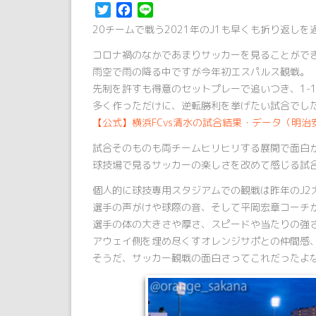
Twitter
Facebook
Line
20チームで戦う2021年のJ1も早くも折り返し
コロナ禍のなかであまりサッカーを見ることがで
雨空で雨の降る中ですが今年初エスパルス観戦。
先制を許すも得意のセットプレーで追いつき、1-
多く作っただけに、逆転勝利を挙げたい試合でし
【公式】横浜FCvs清水の試合結果・データ（明治安
試合そのものも両チームヒリヒリする展開で面白
球技場で見るサッカーの楽しさを改めて感じる試
個人的に球技専用スタジアムでの観戦は昨年のJ2
選手の声がけや球際の音、そして平岡宏章コーチが
選手の体の大きさや厚さ、スピードや当たりの強さ
アウェイ側を埋め尽くすオレンジサポとの仲間感
そうだ、サッカー観戦の面白さってこれだったよ