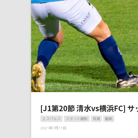
[J1第20節 清水vs横浜FC]
エスパルス
スタンド撮影
写真
観戦
2021年7月11日