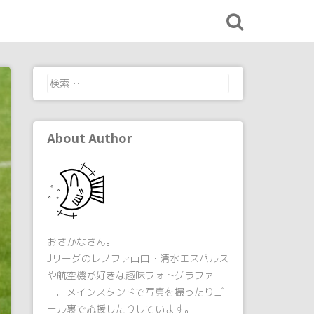
検
索:
About Author
おさかなさん。
Jリーグのレノファ山口・清水エスパルス
や航空機が好きな趣味フォトグラファ
ー。メインスタンドで写真を撮ったりゴ
ール裏で応援したりしています。