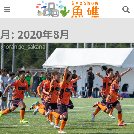
Skip
to
content
月:
2020年8月