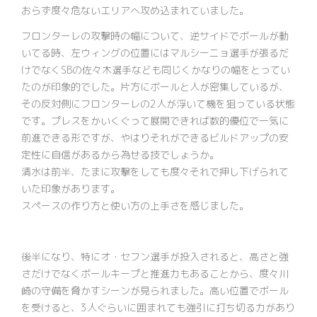
おらず度々危ないエリアへ攻め込まれていました。
フロンターレの攻撃時の幅について、逆サイドでボールが動
いてる時、左ウィングの位置にはマルシーニョ選手が張るだ
けでなくSBの佐々木選手なども同じくかなりの幅をとってい
たのが印象的でした。片方にボールと人が密集しているが、
その反対側にフロンターレの2人が浮いて機を狙っている状態
です。プレスをかいくぐって展開できれば数的優位で一気に
前進できる形ですが、やはりそれができるビルドアップの安
定性に自信があるから為せる技でしょうか。
清水は前半、たまに攻撃をしても度々それで押し下げられて
いた印象があります。
スペースの作り方と使い方の上手さを感じました。
後半になり、特にオ・セフン選手が投入されると、高さと強
さだけでなくボールキープと推進力もあることから、度々川
崎の守備を脅かすシーンが見られました。高い位置でボール
を受けると、3人ぐらいに囲まれても強引に打ち切る力があり