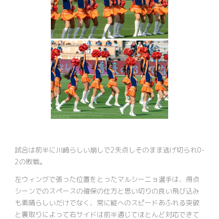
試合は前半に川崎らしい崩しで2失点しそのまま逃げ切られ0-
2の敗戦。
左ウィングで張った位置をとったマルシーニョ選手は、得点
シーンでのスペースの確保の仕方と思い切りの良い飛び込み
も素晴らしいだけでなく、常に縦へのスピードあふれる突破
と裏取りによって右サイドは前半通じてほとんど対応できて