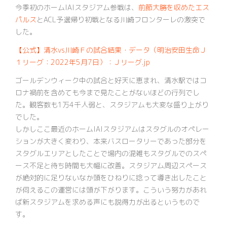
今季初のホームIAIスタジアム参戦は、
前節大勝を収めたエス
パルス
とACL予選帰り初戦となる川崎フロンターレの激突で
した。
【公式】清水vs川崎Ｆの試合結果・データ（明治安田生命Ｊ
１リーグ：2022年5月7日）：Ｊリーグ.jp
ゴールデンウィーク中の試合と好天に恵まれ、清水駅ではコ
ロナ禍前を含めても今まで見たことがないほどの行列でし
た。観客数も1万4千人弱と、スタジアムも大変な盛り上がり
でした。
しかしここ最近のホームIAIスタジアムはスタグルのオペレー
ションが大きく変わり、本来バスロータリーであった部分を
スタグルエリアとしたことで場内の混雑もスタグルでのスペ
ース不足と待ち時間も大幅に改善。スタジアム周辺スペース
が絶対的に足りないなか頭をひねりに捻って導き出したこと
が伺えるこの運営には頭が下がります。こういう努力があれ
ば新スタジアムを求める声にも説得力が出るというもので
す。