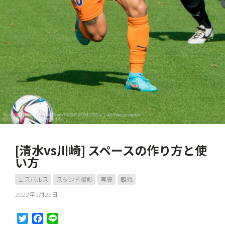
[清水vs川崎] スペースの作り方と使
い方
エスパルス
スタンド撮影
写真
観戦
2022年5月25日
Twitter
Facebook
Line