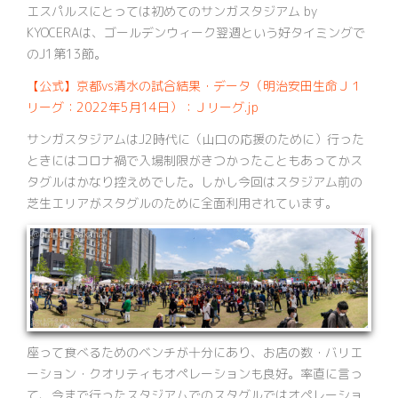
エスパルスにとっては初めてのサンガスタジアム by
KYOCERAは、ゴールデンウィーク翌週という好タイミングで
のJ1第13節。
【公式】京都vs清水の試合結果・データ（明治安田生命Ｊ１
リーグ：2022年5月14日）：Ｊリーグ.jp
サンガスタジアムはJ2時代に（山口の応援のために）行った
ときにはコロナ禍で入場制限がきつかったこともあってかス
タグルはかなり控えめでした。しかし今回はスタジアム前の
芝生エリアがスタグルのために全面利用されています。
座って食べるためのベンチが十分にあり、お店の数・バリエ
ーション・クオリティもオペレーションも良好。率直に言っ
て、今まで行ったスタジアムでのスタグルではオペレーショ