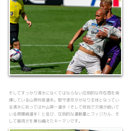
そしてすっかり清水になくてはならない圧倒的な存在感を発
揮している山原伶音選手。堅守速攻がかなり主体となってい
る清水にあっては片山瑛一選手（そして怪我で欠場が続いて
いる原輝綺選手）と並び、圧倒的な運動量とフィジカル、そ
して器用さを兼ね備えたキーマンです。