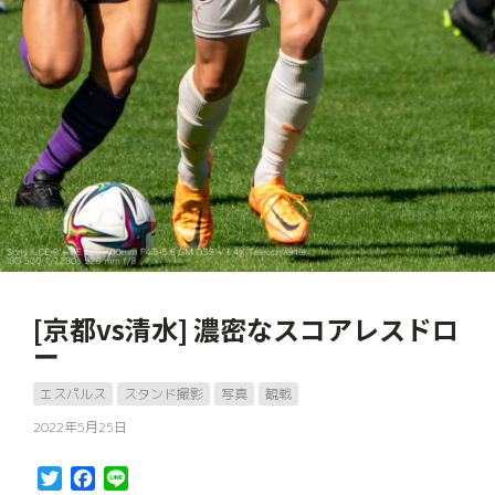
[京都vs清水] 濃密なスコアレスドロ
ー
エスパルス
スタンド撮影
写真
観戦
2022年5月25日
Twitter
Facebook
Line