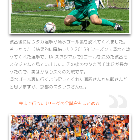
試合後にはウタカ選手が清水ゴール裏を訪れてくれました。
苦しかった（結果的に降格した）2015年シーズンに清水で戦
ってくれた選手で、IAIスタジアムで2ゴールを決めた試合も
スタジアムで見ていました。その後のウタカ選手はJ2が長か
ったので、実はかなり久々の対戦です。
清水ゴール裏に行くよう促してくれた通訳さんか広報さんだ
と思いますが、京都のスタッフさんGJ。
今まで行ったJリーグの全試合をまとめる