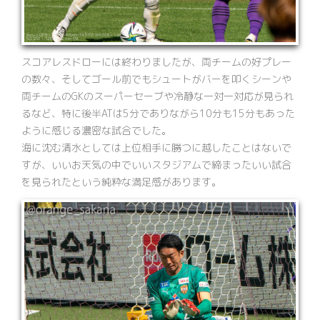
スコアレスドローには終わりましたが、両チームの好プレー
の数々、そしてゴール前でもシュートがバーを叩くシーンや
両チームのGKのスーパーセーブや冷静な一対一対応が見られ
るなど、特に後半ATは5分でありながら10分も15分もあった
ように感じる濃密な試合でした。
海に沈む清水としては上位相手に勝つに越したことはないで
すが、いいお天気の中でいいスタジアムで締まったいい試合
を見られたという純粋な満足感があります。