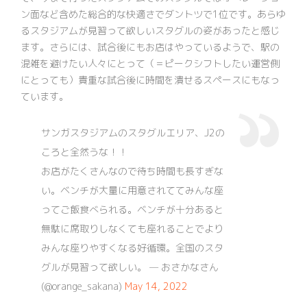
ン面など含めた総合的な快適さでダントツで1位です。あらゆ
るスタジアムが見習って欲しいスタグルの姿があったと感じ
ます。さらには、試合後にもお店はやっているようで、駅の
混雑を避けたい人々にとって（＝ピークシフトしたい運営側
にとっても）貴重な試合後に時間を潰せるスペースにもなっ
ています。
サンガスタジアムのスタグルエリア、J2の
ころと全然うな！！
お店がたくさんなので待ち時間も長すぎな
い。ベンチが大量に用意されててみんな座
ってご飯食べられる。ベンチが十分あると
無駄に席取りしなくても座れることでより
みんな座りやすくなる好循環。全国のスタ
グルが見習って欲しい。
— おさかなさん
(@orange_sakana)
May 14, 2022