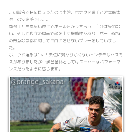
この試合で特に目立ったのは中盤、ホナウド選手と宮本航汰
選手の安定感でした。
両選手とも素早い寄せでボールをかっさらう、自分は失わな
い、そして攻守の局面で顔を出す機動性があり、ボール保持
の得意な京都に対して自由にさせないプレーをしていまし
た。
ホナウド選手は1回即失点に繋がりかねないトンデモなパスミ
スがありましたが…試合全体としてはスーパーなパフォーマ
ンスだったように感じます。