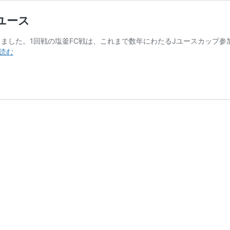
Cユース
加しました。1回戦の塩釜FC戦は、これまで数年にわたるJユースカッ
J
読む
ユ
ー
ス
杯
2019
レ
ノ
フ
ァ
U-
18
vs
塩
釜
FC
ユ