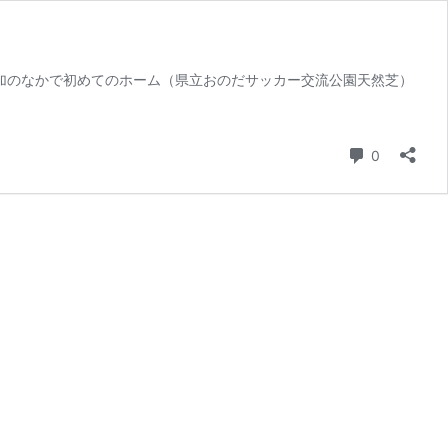
プ参加のなかで初めてのホーム（県立おのだサッカー交流公園天然芝）
コメント
0