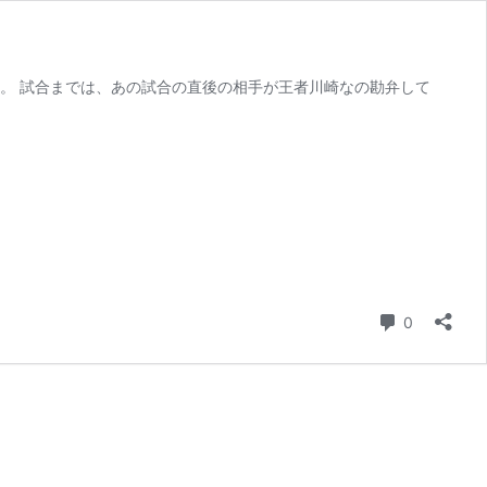
か。 試合までは、あの試合の直後の相手が王者川崎なの勘弁して
コメント
0