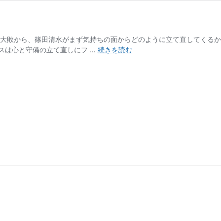
0の大敗から、篠田清水がまず気持ちの面からどのように立て直してくる
[清
スは心と守備の立て直しにフ …
続きを読む
水
vs
川
崎]
1
チ
ャ
ン
ス
を
決
め
き
る