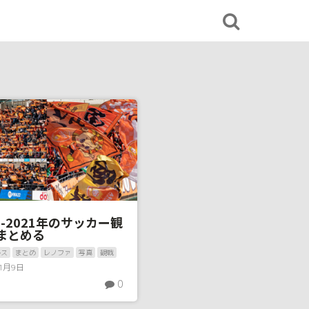
0-2021年のサッカー観
まとめる
ルス
まとめ
レノファ
写真
観戦
年1月9日
0