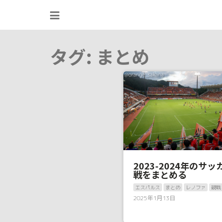
Skip
to
content
タグ:
まとめ
2023-2024年のサ
戦をまとめる
エスパルス
まとめ
レノファ
観戦
2025年1月13日