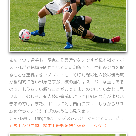
またイウリ選手も、得点こそ最近少ないですが松本戦ではポ
ストなどで結構時間が作れていた印象です。仕組みで点を取
ることを重視するレノファにとっては前線の個人技の優先度
が相対的に低い印象ですが、彼の強みはスーパーな面もある
ので、もうちょい頼むことがあってよいのではないかとも思
います。むしろ、個人技の脅威によって仕組みの方がより活
きるのでは。また、ボールに対し自由にプレーしながらリズ
ムを作っていくタイプのようにも見えます。
そんな話は、targmaのロクダスさんでも語られていました。
立ち上がり問題、松本山雅戦を振り返る : ロクダス