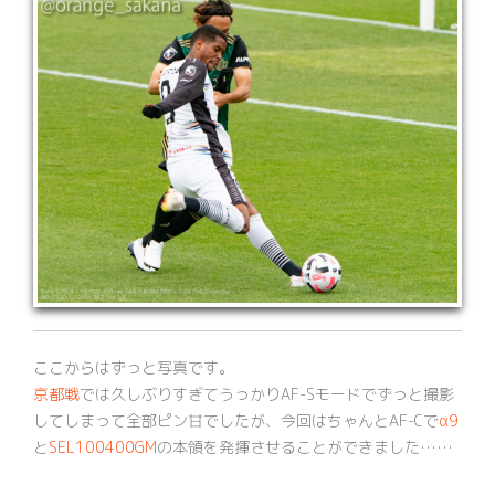
ここからはずっと写真です。
京都戦
では久しぶりすぎてうっかりAF-Sモードでずっと撮影
してしまって全部ピン甘でしたが、今回はちゃんとAF-Cで
α9
と
SEL100400GM
の本領を発揮させることができました……