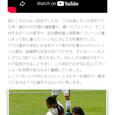
見どころの少ない試合でしたが、フル出場となった田中パウ
ロ淳一選手の90分間の運動量や、裏へのフリーラン、そこに
対するボールの要求や、試合最終盤に球際強くクリーンに奪
いきって前に運んだシーンなどがとても印象的でした。
パウロ選手の逆足となる右サイド高めの位置からのカットイ
ンと強烈・高精度な左足が効くのですが、そんなシーンも久
しぶりに2回ぐらい見られました。SBとしては順足の左サイ
ドで起用されることも多く、この試合では状況に応じてポジ
ションを何度も変えながら奮闘していました。
レノファをいい方向にもっていくエネルギーを現状で一番持
ってるのはパウロ選手ではないかと思います。