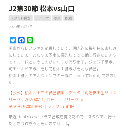
J2第30節 松本vs山口
スタンド撮影
レノファ
写真
観戦
2020年11月5日
Twitter
Facebook
Line
関東からレノファを応援していて、個人的に毎年特に楽しみ
にしている・あらゆる予定に優先してでも絶対行きたいアウ
ェイカードというものがいくつかあります。ジェフ千葉戦、
町田ゼルビア戦、そして松本山雅戦がそんな試合。
松本山雅とのアルウィンでの一戦に、GoToでGoToしてきまし
た。
【公式】松本vs山口の試合結果・データ（明治安田生命Ｊ２
リーグ：2020年11月1日）：Ｊリーグ.jp
第30節 松本山雅FC | レノファ山口FC
最近Lightroomパノラマ合成を覚えたので、スタジアム行っ
たときは作ろうと思います٩(ˊωˋ)و