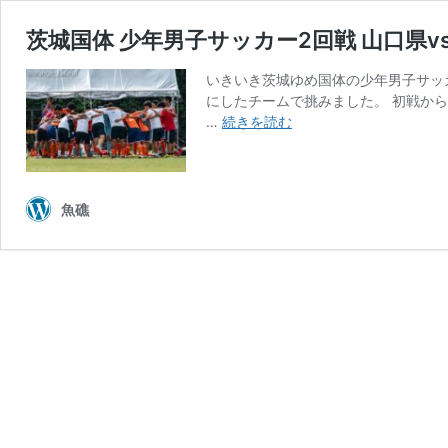
茨城国体 少年男子サッカー2回戦 山口県v
いきいき茨城ゆめ国体の少年男子サッ
にしたチームで挑みました。 初戦から
茨
…
続きを読む
城
国
体
少
魚礁
年
男
子
サ
ッ
カ
ー
2
回
戦
山